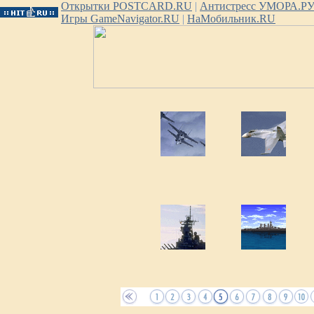
Открытки POSTCARD.RU
|
Антистресс УМОРА.Р
Игры GameNavigator.RU
|
НаМобильник.RU