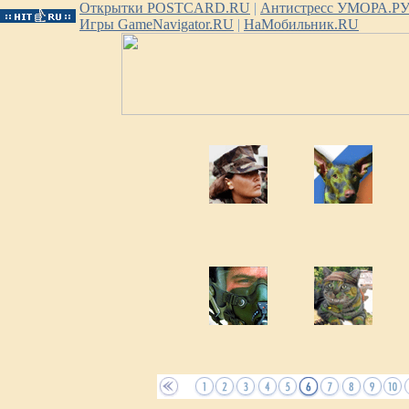
Открытки POSTCARD.RU
|
Антистресс УМОРА.Р
Игры GameNavigator.RU
|
НаМобильник.RU