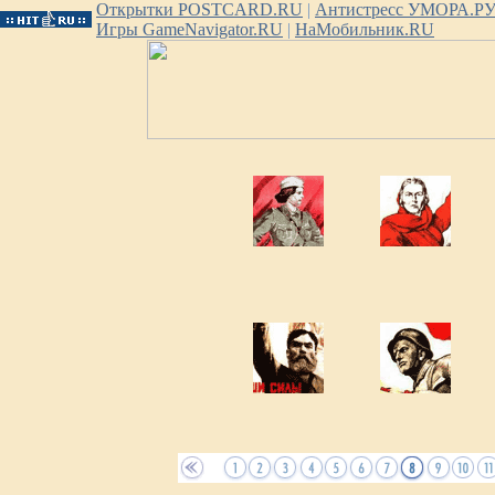
Открытки POSTCARD.RU
|
Антистресс УМОРА.Р
Игры GameNavigator.RU
|
НаМобильник.RU