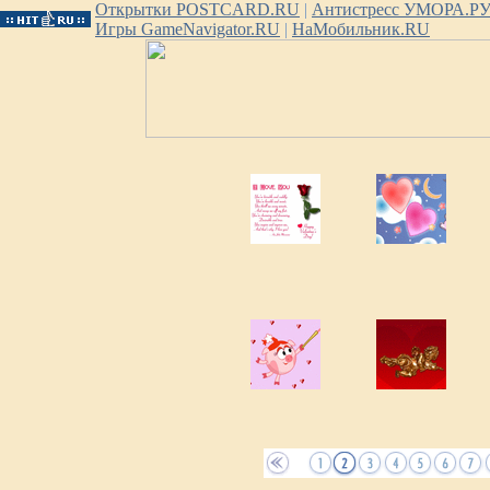
Открытки POSTCARD.RU
|
Антистресс УМОРА.Р
Игры GameNavigator.RU
|
НаМобильник.RU