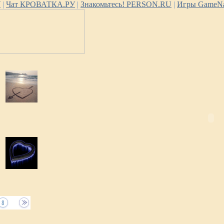
У
|
Чат КРОВАТКА.РУ
|
Знакомьтесь! PERSON.RU
|
Игры GameNa