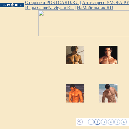
Открытки POSTCARD.RU
|
Антистресс УМОРА.Р
Игры GameNavigator.RU
|
НаМобильник.RU