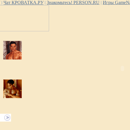
У
|
Чат КРОВАТКА.РУ
|
Знакомьтесь! PERSON.RU
|
Игры GameNa